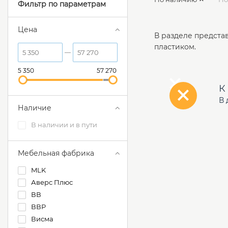
Фильтр по параметрам
Цена
В разделе предста
пластиком.
5 350
57 270
К
В 
Наличие
В наличии и в пути
Мебельная фабрика
MLK
Аверс Плюс
ВВ
ВВР
Висма