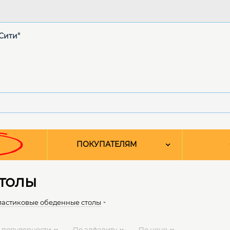
"Сити"
ПОКУПАТЕЛЯМ
толы
астиковые обеденные столы
 популярности
По алфавиту
По цене