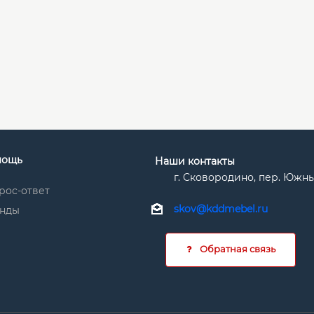
мощь
Наши контакты
г. Сковородино, пер. Южный 
рос-ответ
skov@kddmebel.ru
нды
Обратная связь