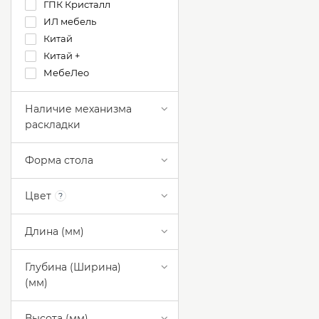
ГПК Кристалл
ИЛ мебель
Китай
Китай +
МебеЛео
МекКо
Мухамадиев Тагир
Наличие механизма
Маратович (МДД)
раскладки
Омскмебель
Радуга
Форма стола
СтендМебель
СТОЛПРОМ ООО
Цвет
?
Тандем
Длина (мм)
Глубина (Ширина)
(мм)
Высота (мм)