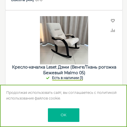
Кресло-качалка Leset Дэми (Венге/Ткань рогожка
Бежевый Malmo 05)
27 810
р.
Продолжая использовать сайт, вы соглашаетесь с
политикой
использования
файлов cookie.
В корзину
OK
Мебельная фабрика
:
Мебель Импэкс
Макс. нагрузка (кг)
: 120