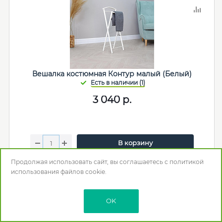
Вешалка костюмная Контур малый (Белый)
3 040
р.
В корзину
Мебельная фабрика
:
Завод металлических
Продолжая использовать сайт, вы соглашаетесь с
политикой
конструкций
использования
файлов cookie.
Цвет
: Белый
Длина (мм)
: 355
OK
Глубина (Ширина) (мм)
: 235
Высота (мм)
: 760