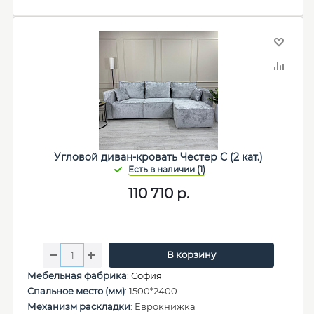
Угловой диван-кровать Честер С (2 кат.)
110 710
р.
В корзину
Мебельная фабрика
:
София
Спальное место (мм)
: 1500*2400
Механизм раскладки
: Еврокнижка