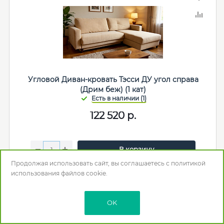
Угловой Диван-кровать Тэсси ДУ угол справа
(Дрим беж) (1 кат)
122 520
р.
В корзину
Продолжая использовать сайт, вы соглашаетесь с
политикой
Мебельная фабрика
:
Ивару
использования
файлов cookie.
Спальное место (мм)
: 1500*2000
Механизм раскладки
: Тик-так
Наличие емкости для хранения
: Да
OK
Пружинный блок
: Независимый
Наполнитель
: Пенополиуретан