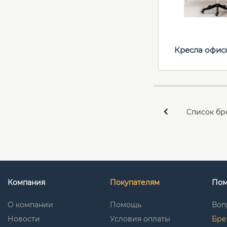
Кресла офис
Список бр
Компания
Покупателям
По
О компании
Помощь
Воп
Новости
Условия оплаты
Бре