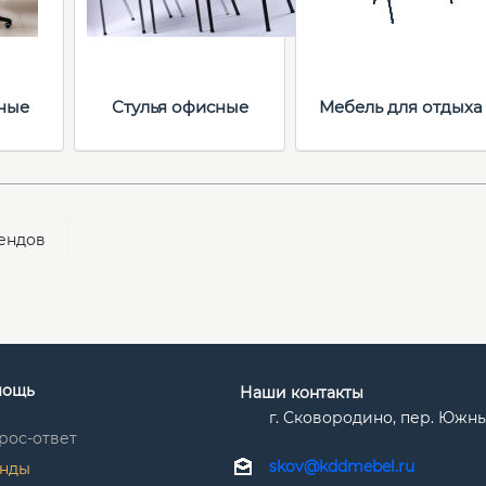
ные
Стулья офисные
Мебель для отдыха
ендов
мощь
Наши контакты
г. Сковородино, пер. Южный 
рос-ответ
skov@kddmebel.ru
нды