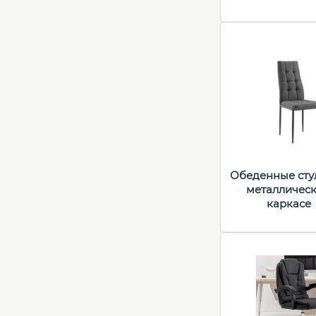
Обеденные сту
металличес
каркасе