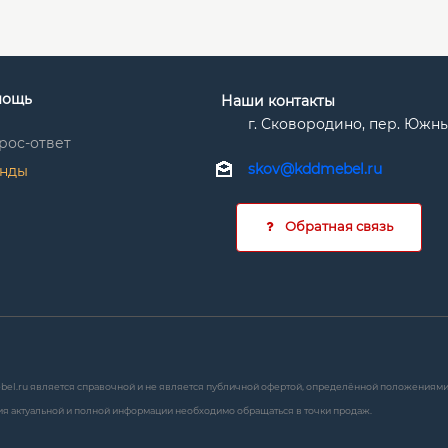
мощь
Наши контакты
г. Сковородино, пер. Южный 
рос-ответ
skov@kddmebel.ru
нды
Обратная связь
bel.ru является справочной и не является публичной офертой, определённой положениями с
я актуальной и полной информации необходимо обращаться в точки продаж.