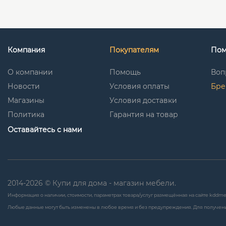
Компания
Покупателям
По
О компании
Помощь
Воп
Новости
Условия оплаты
Бре
Магазины
Условия доставки
Политика
Гарантия на товар
Оставайтесь с нами
2014-2026 © Купи для дома - магазин мебели.
Информация о наличии, стоимости, параметрах товара/услуг размещённая на сайте kddme
Любые данные могут быть изменены в любое время и без предупреждения. Для получени