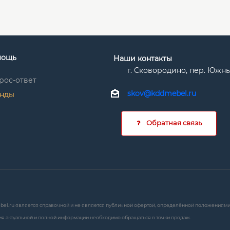
мощь
Наши контакты
г. Сковородино, пер. Южный 
рос-ответ
skov@kddmebel.ru
нды
Обратная связь
bel.ru является справочной и не является публичной офертой, определённой положениями с
я актуальной и полной информации необходимо обращаться в точки продаж.