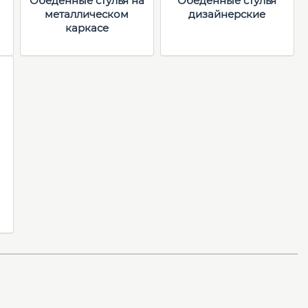
Обеденные стулья на
Обеденные стулья
металлическом
дизайнерские
каркасе