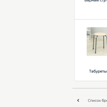
Барные сту
Табуреты
Список бр