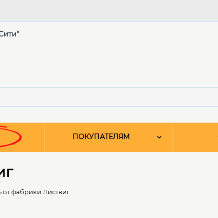
"Сити"
ПОКУПАТЕЛЯМ
иг
 от фабрики Листвиг