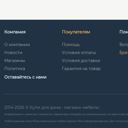
Компания
Покупателям
По
О компании
Помощь
Воп
Новости
Условия оплаты
Бре
Магазины
Условия доставки
Политика
Гарантия на товар
Оставайтесь с нами
2014-2026 © Купи для дома - магазин мебели.
Информация о наличии, стоимости, параметрах товара/услуг размещённая на сайте kddme
Любые данные могут быть изменены в любое время и без предупреждения. Для получени